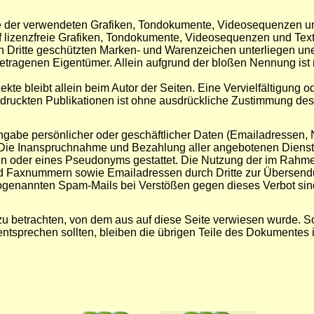
hte der verwendeten Grafiken, Tondokumente, Videosequenzen und
lizenzfreie Grafiken, Tondokumente, Videosequenzen und Text
ch Dritte geschützten Marken- und Warenzeichen unterliegen u
etragenen Eigentümer. Allein aufgrund der bloßen Nennung ist 
Objekte bleibt allein beim Autor der Seiten. Eine Vervielfältigu
ruckten Publikationen ist ohne ausdrückliche Zustimmung des A
ngabe persönlicher oder geschäftlicher Daten (Emailadressen, N
s. Die Inanspruchnahme und Bezahlung aller angebotenen Dienst
en oder eines Pseudonyms gestattet. Die Nutzung der im Rahm
und Faxnummern sowie Emailadressen durch Dritte zur Übersendu
 sogenannten Spam-Mails bei Verstößen gegen dieses Verbot sin
 zu betrachten, von dem aus auf diese Seite verwiesen wurde. S
entsprechen sollten, bleiben die übrigen Teile des Dokumentes in
..
...