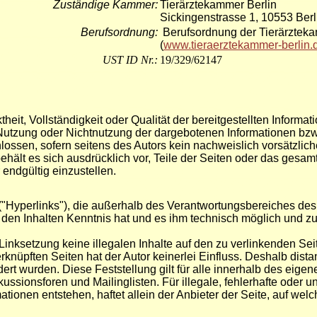
Zuständige Kammer:
Tierärztekammer Berlin
Sickingenstrasse 1, 10553 Berl
Berufsordnung:
Berufsordnung der Tierärzteka
(
www.tieraerztekammer-berlin.
UST ID Nr.:
19/329/62147
ktheit, Vollständigkeit oder Qualität der bereitgestellten Infor
e Nutzung oder Nichtnutzung der dargebotenen Informationen bzw.
ossen, sofern seitens des Autors kein nachweislich vorsätzlich
 behält es sich ausdrücklich vor, Teile der Seiten oder das ge
 endgültig einzustellen.
("Hyperlinks"), die außerhalb des Verantwortungsbereiches des 
on den Inhalten Kenntnis hat und es ihm technisch möglich und z
 Linksetzung keine illegalen Inhalte auf den zu verlinkenden Se
knüpften Seiten hat der Autor keinerlei Einfluss. Deshalb distanz
dert wurden. Diese Feststellung gilt für alle innerhalb des eig
ssionsforen und Mailinglisten. Für illegale, fehlerhafte oder u
ionen entstehen, haftet allein der Anbieter der Seite, auf welc